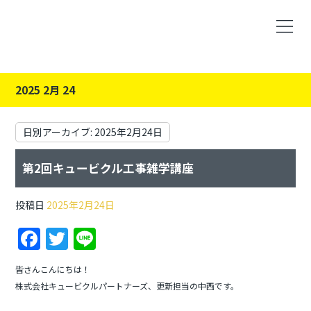
2025 2月 24
日別アーカイブ:
2025年2月24日
第2回キュービクル工事雑学講座
投稿日
2025年2月24日
F
T
Li
a
w
n
皆さんこんにちは！
c
itt
e
株式会社キュービクルパートナーズ、更新担当の中西です。
e
er