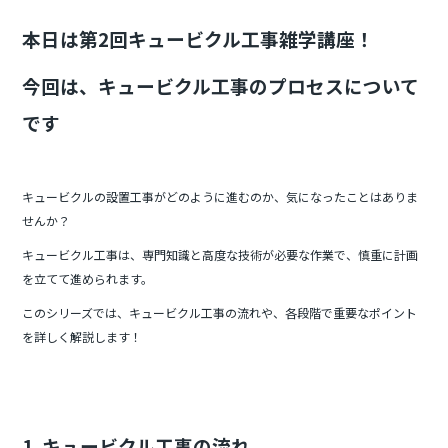
b
本日は第2回キュービクル工事雑学講座！
o
o
今回は、キュービクル工事のプロセスについて
k
です
キュービクルの設置工事がどのように進むのか、気になったことはありま
せんか？
キュービクル工事は、専門知識と高度な技術が必要な作業で、慎重に計画
を立てて進められます。
このシリーズでは、キュービクル工事の流れや、各段階で重要なポイント
を詳しく解説します！
1. キュービクル工事の流れ