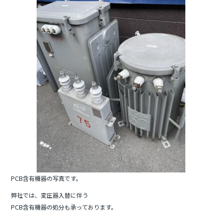
b
o
o
k
PCB含有機器の写真です。
弊社では、変圧器入替に伴う
PCB含有機器の処分も承っております。