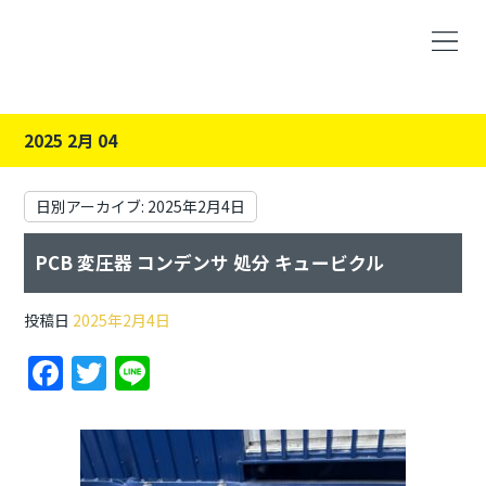
2025 2月 04
日別アーカイブ:
2025年2月4日
PCB 変圧器 コンデンサ 処分 キュービクル
投稿日
2025年2月4日
F
T
Li
a
w
n
c
itt
e
e
er