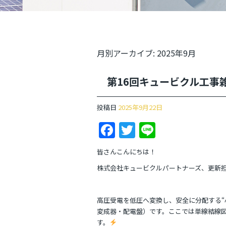
月別アーカイブ:
2025年9月
第16回キュービクル工事
投稿日
2025年9月22日
F
T
Li
a
w
n
皆さんこんにちは！
c
itt
e
株式会社キュービクルパートナーズ、更新
e
er
b
高圧受電を低圧へ変換し、安全に分配する“心臓
o
変成器・配電盤）です。ここでは単線結線
す。