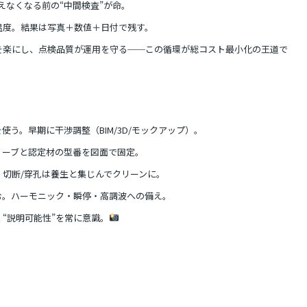
えなくなる前の“中間検査”が命。
温度。結果は写真＋数値＋日付で残す。
を楽にし、点検品質が運用を守る──この循環が総コスト最小化の王道で
使う。早期に干渉調整（BIM/3D/モックアップ）。
リーブと認定材の型番を図面で固定。
切断/穿孔は養生と集じんでクリーンに。
む。ハーモニック・瞬停・高調波への備え。
“説明可能性”を常に意識。