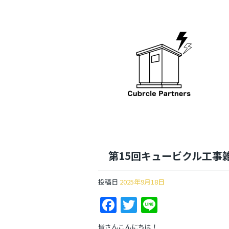
第15回キュービクル工事
投稿日
2025年9月18日
F
T
Li
a
w
n
皆さんこんにちは！