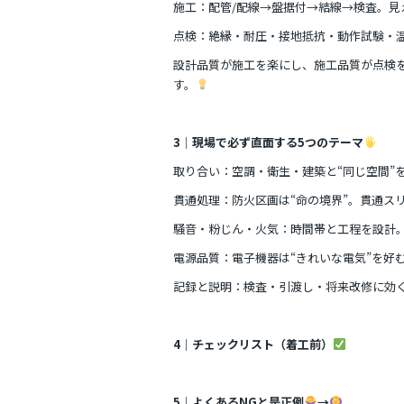
施工：配管/配線→盤据付→結線→検査。見
点検：絶縁・耐圧・接地抵抗・動作試験・
設計品質が施工を楽にし、施工品質が点検
す。
3｜現場で必ず直面する5つのテーマ
取り合い：空調・衛生・建築と“同じ空間”を
貫通処理：防火区画は“命の境界”。貫通ス
騒音・粉じん・火気：時間帯と工程を設計。
電源品質：電子機器は“きれいな電気”を好
記録と説明：検査・引渡し・将来改修に効く
4｜チェックリスト（着工前）
5｜よくあるNGと是正例
→