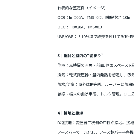
代表的な整定例（イメージ）
OCR：In=200A、TMS=0.2、瞬時整定=10In
OCGR：I0=20A、TMS=0.3
UVR/OVR：±10%域で段差を付けて誤動作
3｜据付と盤内の“納まり”
位置：点検扉の開角・前面/側面スペースを
換気：乾式変圧器・盤内発熱を想定し、吸
防水/防塵：屋外はIP等級、ルーバーに防
結線：端末の曲げ半径、トルク管理。CT二
4｜接地と絶縁
D種接地：変圧器二次側の中性点接地。接地
アースバーで一元化し、アース銅バー→各