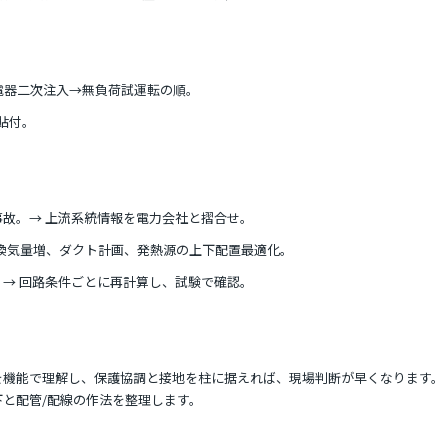
電器二次注入→無負荷試運転の順。
貼付。
事故。→ 上流系統情報を電力会社と摺合せ。
換気量増、ダクト計画、発熱源の上下配置最適化。
。→ 回路条件ごとに再計算し、試験で確認。
を機能で理解し、保護協調と接地を柱に据えれば、現場判断が早くなります。
と配管/配線の作法を整理します。