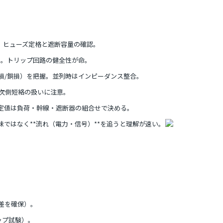
断。ヒューズ定格と遮断容量の確認。
役。トリップ回路の健全性が命。
損/銅損）を把握。並列時はインピーダンス整合。
・二次側短絡の扱いに注意。
GR。整定値は負荷・幹線・遮断器の組合せで決める。
意味ではなく**流れ（電力・信号）**を追うと理解が速い。
差を確保）。
ップ試験）。