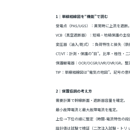
o
k
1｜単線結線図を“機能”で読む
受電点（PAS/UGS）：異常時に上流を遮
VCB（真空遮断器）：短絡・地絡保護の主
変圧器（油入/乾式）：負荷特性と損失（鉄
CT/VT：計測・保護の“目”。比率・極性
保護継電器：OCR/OCGR/UVR/OVR/
TIP：単線結線図は“電気の地図”。記号の
2｜保護協調の考え方
需要計算で幹線断面・遮断器容量を確定。
最小故障電流と最大故障電流を推定。
上位→下位の順に整定（時間-電流特性の段
設計値は試験で検証（二次注入試験・トリ