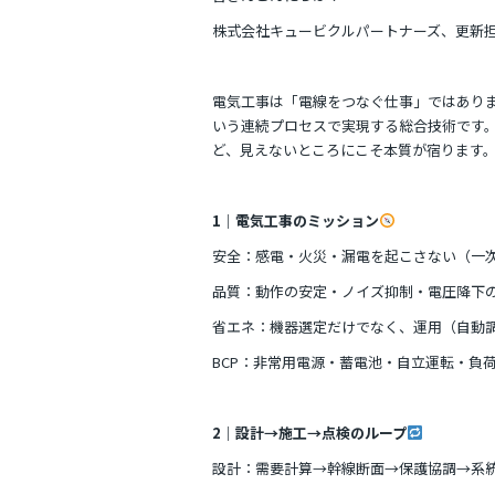
c
itt
e
株式会社キュービクルパートナーズ、更新
e
er
b
電気工事は「電線をつなぐ仕事」ではありま
o
いう連続プロセスで実現する総合技術です。
o
ど、見えないところにこそ本質が宿ります
k
1｜電気工事のミッション
安全：感電・火災・漏電を起こさない（一
品質：動作の安定・ノイズ抑制・電圧降下の
省エネ：機器選定だけでなく、運用（自動
BCP：非常用電源・蓄電池・自立運転・負荷
2｜設計→施工→点検のループ
設計：需要計算→幹線断面→保護協調→系