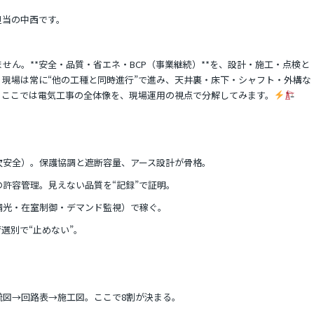
担当の中西です。
せん。**安全・品質・省エネ・BCP（事業継続）**を、設計・施工・点検と
現場は常に“他の工種と同時進行”で進み、天井裏・床下・シャフト・外構な
。ここでは電気工事の全体像を、現場運用の視点で分解してみます。
次安全）。保護協調と遮断容量、アース設計が骨格。
許容管理。見えない品質を“記録”で証明。
調光・在室制御・デマンド監視）で稼ぐ。
選別で“止めない”。
統図→回路表→施工図。ここで8割が決まる。