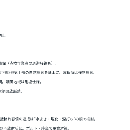
防止
確保（点検作業者の退避経路も）。
気下部/排気上部の自然換気を基本に。高負荷は強制換気。
虫網。潮風地域は耐塩仕様。
次は開放厳禁。
抵抗許容値の達成は“水まき・塩化・深打ち”の順で検討。
機器へ放射状に。ボルト・座金で電食対策。