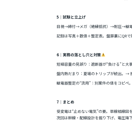
5｜試験と立上げ
目視→締付→メガ（絶縁抵抗）→耐圧→継
記録は写真＋数値＋整定表。盤扉裏にQRで
6｜実務の落とし穴と対策
短絡容量の見誤り：遮断器が“負ける”と大
盤内熱だまり：夏場のトリップが続出。→ 
継電器整定の“流用”：別案件の値をコピペ
7｜まとめ
受変電は“止めない電気”の要。単線結線図
次回は幹線・配線設計を掘り下げ、電圧降下