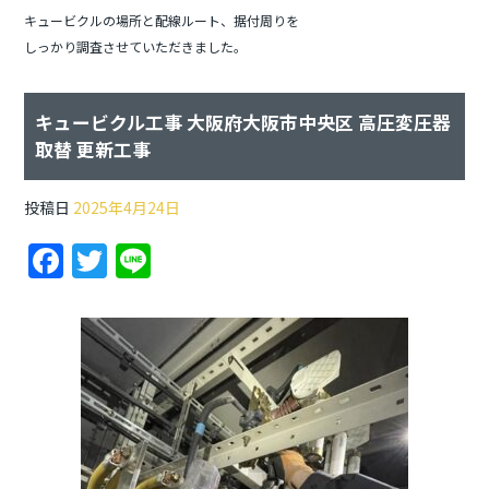
キュービクルの場所と配線ルート、据付周りを
しっかり調査させていただきました。
キュービクル工事 大阪府大阪市中央区 高圧変圧器
取替 更新工事
投稿日
2025年4月24日
F
T
Li
a
w
n
c
itt
e
e
er
b
o
o