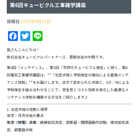
第6回キュービクル工事雑学講座
投稿日
2025年4月21日
F
T
Li
a
w
n
皆さんこんにちは！
c
itt
e
株式会社キュービクルパートナーズ、更新担当の中西です。
e
er
第4回「メンテナンス」、第5回「次世代キュービクル保全」に続く、第6
b
回電気工事雑学講座は、**「法定点検と予知保全の融合による最強メンテ
o
ナンス体制」**をお届けします。法令で定められた点検と、IoT／AIによる
予知保全を組み合わせることで、安全性とコスト効率を両立した最適なメ
o
ンテナンス体制を構築する方法をご紹介します♪
k
1. 法定点検の役割と限界
年次・月次点検の要点
年次（停電）点検
：絶縁抵抗測定、遮断器・開閉器動作試験、接地抵抗測
定、避雷器点検