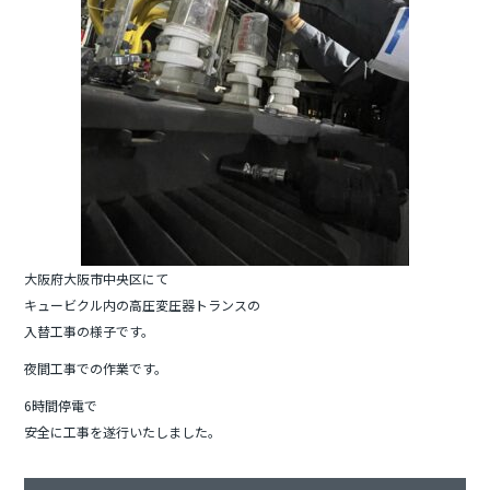
k
大阪府大阪市中央区にて
キュービクル内の高圧変圧器トランスの
入替工事の様子です。
夜間工事での作業です。
6時間停電で
安全に工事を遂行いたしました。