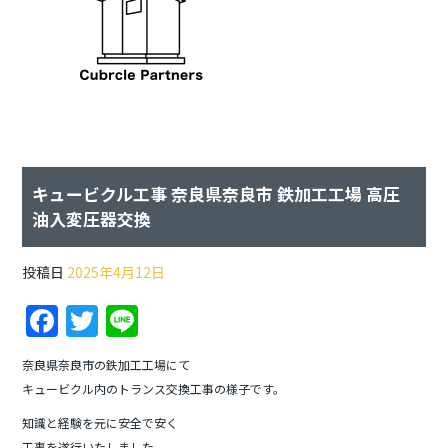
キュービクル工事 奈良県奈良市 鉄加工工場 高圧
油入変圧器交換
投稿日
2025年4月12日
F
T
Li
a
w
n
奈良県奈良市の鉄加工工場にて
c
itt
e
キュービクル内のトランス交換工事の様子です。
e
er
知識と経験を元に安全で安く
工事を遂行いたしました。