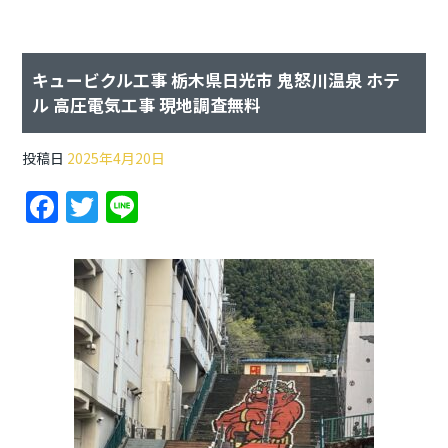
キュービクル工事 栃木県日光市 鬼怒川温泉 ホテ
ル 高圧電気工事 現地調査無料
投稿日
2025年4月20日
F
T
Li
a
w
n
c
itt
e
e
er
b
o
o
k