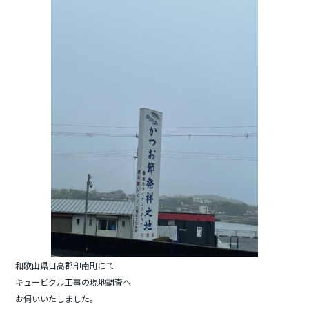
e
er
b
o
o
k
和歌山県日高郡印南町にて
キュービクル工事の現地調査へ
お伺いいたしました。