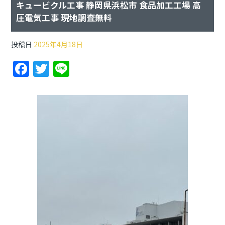
キュービクル工事 静岡県浜松市 食品加工工場 高
圧電気工事 現地調査無料
投稿日
2025年4月18日
F
T
Li
a
w
n
c
itt
e
e
er
b
o
o
k