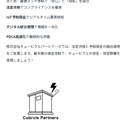
まとめ—最強メンテ体制で「安心」と「効率」を両立
法定点検
でコンプライアンスを確保
IoT予知保全
でリアルタイム異常検知
デジタル統合管理
で情報を一元化
PDCA高速化
で継続的な改善
株式会社キュービクルパートナーズでは、法定点検と予知保全の融合運用
をご支援します。最先端の保全体制で、キュービクルの安全・安定稼働を
実現しましょう！