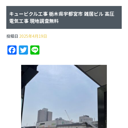
キュービクル工事 栃木県宇都宮市 雑居ビル 高圧
電気工事 現地調査無料
投稿日
2025年4月19日
F
T
Li
a
w
n
c
itt
e
e
er
b
o
o
k