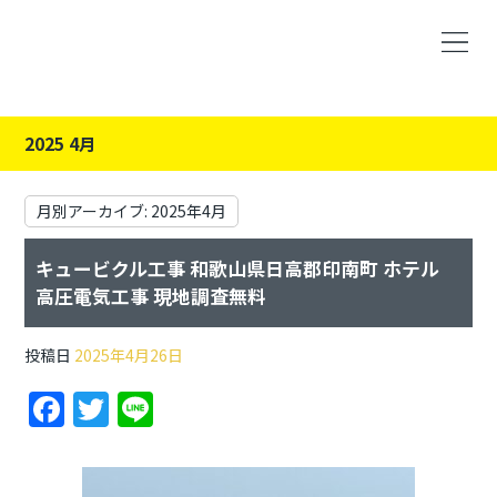
2025 4月
月別アーカイブ:
2025年4月
キュービクル工事 和歌山県日高郡印南町 ホテル
高圧電気工事 現地調査無料
投稿日
2025年4月26日
F
T
Li
a
w
n
c
itt
e