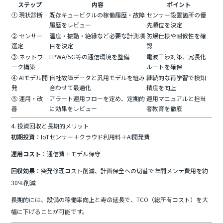
ステップ
内容
ポイント
① 現状診断
既存キュービクルの稼働履歴・故障
センサー設置箇所の優
履歴をレビュー
先順位を決定
② センサー
温度・振動・絶縁など必要な計測項
防爆仕様や耐候性を確
選定
目を決定
認
③ ネットワ
LPWA/5G等の通信環境を整備
電波干渉対策、冗長化
ーク構築
ルートを確保
④ AIモデル開
自社故障データと汎用モデルを組み
継続的な再学習で検知
発
合わせて最適化
精度を向上
⑤ 運用・改
アラート運用フローを定め、定期的
運用マニュアルと担当
善
に効果をレビュー
者教育を徹底
4. 投資回収と長期的メリット
初期投資
：IoTセンサー＋クラウド利用料＋AI開発費
運用コスト
：通信費＋モデル保守
回収効果
：突発修理コスト削減、計画保全への切替で年間メンテ費用を約
30％削減
長期的には、設備の稼働率向上と寿命延長で、TCO（総所有コスト）を大
幅に下げることが可能です。