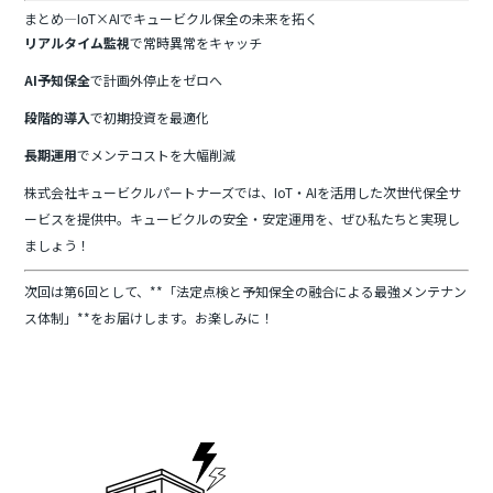
まとめ—IoT×AIでキュービクル保全の未来を拓く
リアルタイム監視
で常時異常をキャッチ
AI予知保全
で計画外停止をゼロへ
段階的導入
で初期投資を最適化
長期運用
でメンテコストを大幅削減
株式会社キュービクルパートナーズでは、IoT・AIを活用した次世代保全サ
ービスを提供中。キュービクルの安全・安定運用を、ぜひ私たちと実現し
ましょう！
次回は第6回として、**「法定点検と予知保全の融合による最強メンテナン
ス体制」**をお届けします。お楽しみに！