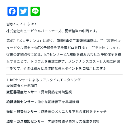
F
T
Li
a
w
n
皆さんこんにちは！
c
itt
e
株式会社キュービクルパートナーズ、更新担当の中西です。
e
er
第4回「メンテナンス」に続く、第5回電気工事雑学講座は、**「次世代キ
b
ュービクル保全 ～IoT×予知保全で故障ゼロを目指す」**をお届けします。
o
従来の定期点検に加え、IoTセンサーとAI解析を組み合わせた予知保全を導
入することで、トラブルを未然に防ぎ、メンテナンスコストも大幅に削減
o
可能です。その仕組みと具体的な導入ポイントをご紹介します♪
k
1. IoTセンサーによるリアルタイムモニタリング
設置箇所と計測項目
変圧器温度センサー
：異常発熱を常時監視
絶縁抵抗センサー
：微小な絶縁低下を早期検知
振動・騒音センサー
：遮断器のメカニカル不具合兆候をキャッチ
湿度・ガス検知センサー
：内部の結露や異常ガス発生を監視