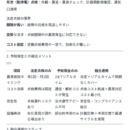
月次（無停電）点検
：外観・異音・異臭チェック、計器類数値確認、通気
口清掃
法定点検の限界
間隔が長い
：故障の兆候を見逃しやすい
突発リスク
：点検間隔中の異常発生に対応できない
コスト固定
：定期点検費用が一定で、効率化が難しい
2. 予知保全との融合メリット
項目
法定点検のみ
予知保全のみ
融合運用
異常検知タ
年1回・月1回
24/7リアルタ
法定＋リアルタイムで隙間
イミング
イム
なくカバー
コスト効率
点検費用は固定
通信・解析コス
点検コスト削減＋異常対応
トが発生
コスト最小化
安全性
点検漏れリスク
法令遵守アピー
安全性・コンプライアンス
あり
ル不可
両立
設備寿命
劣化発見が遅れ
部分的予測のみ
計画交換＋予測交換で最適
る場合あり
サイクルを実現
3. 融合運用のステップ