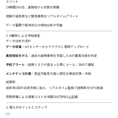
メリット
24時間365日、遠隔地から状態を把握
短絡や過負荷など緊急事態をリアルタイムアラート
データ蓄積で経年劣化の傾向分析が可能
2. AI解析による予知保全
データ分析の流れ
データ収集
：IoTセンサーからクラウドに常時アップロード
異常検知モデル
：過去の故障事例を学習したAIが異常兆候を判定
予知アラート
：故障リスクが高まった際にメール／SMSで通知
メンテナンス計画
：発生可能性の高い部位を事前交換・点検
成果例
従来年1回の法定点検に加え、リアルタイム監視で故障率を50％削減
突発停電による損害コストを年間200万円以上圧縮
3. 導入のポイントとステップ