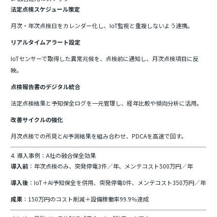
法定点検スケジュール策定
月次・年次点検日をカレンダー化し、IoT監視と重複しないよう連携。
リアルタイムアラート設定
IoTセンサーで取得した異常兆候を、点検前に通知し、月次点検項目に反
映。
点検報告書のデジタル統合
法定点検結果と予知保全ログを一元管理し、経年比較や傾向分析に活用。
改善サイクルの強化
月次点検での所見とAI予測結果を組み合わせ、PDCAを高速で回す。
4. 導入事例：A社の融合保全効果
導入前
：年次点検のみ、突発停電3件／年、メンテコスト500万円／年
導入後
：IoT＋AI予知保全を併用、突発停電0件、メンテコスト350万円／年
成果
：150万円のコスト削減＋設備稼働率99.9％達成