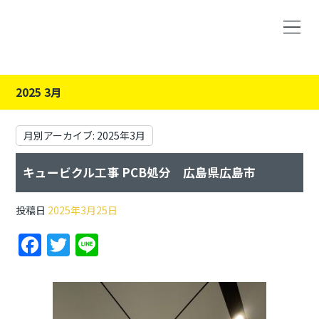
2025 3月
月別アーカイブ:
2025年3月
キュービクル工事 PCB処分 広島県広島市
投稿日
2025年3月25日
F
T
Li
a
w
n
c
itt
e
e
er