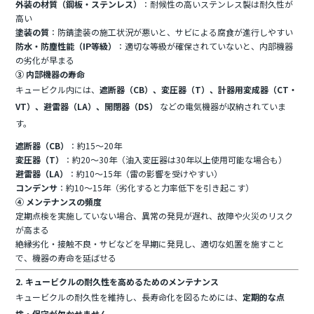
外装の材質（鋼板・ステンレス）
：耐候性の高いステンレス製は耐久性が
高い
塗装の質
：防錆塗装の施工状況が悪いと、サビによる腐食が進行しやすい
防水・防塵性能（IP等級）
：適切な等級が確保されていないと、内部機器
の劣化が早まる
③ 内部機器の寿命
キュービクル内には、
遮断器（CB）、変圧器（T）、計器用変成器（CT・
VT）、避雷器（LA）、開閉器（DS）
などの電気機器が収納されていま
す。
遮断器（CB）
：約15～20年
変圧器（T）
：約20～30年（油入変圧器は30年以上使用可能な場合も）
避雷器（LA）
：約10～15年（雷の影響を受けやすい）
コンデンサ
：約10～15年（劣化すると力率低下を引き起こす）
④ メンテナンスの頻度
定期点検を実施していない場合、異常の発見が遅れ、故障や火災のリスク
が高まる
絶縁劣化・接触不良・サビなどを早期に発見し、適切な処置を施すこと
で、機器の寿命を延ばせる
2. キュービクルの耐久性を高めるためのメンテナンス
キュービクルの耐久性を維持し、長寿命化を図るためには、
定期的な点
検・保守が欠かせません
。