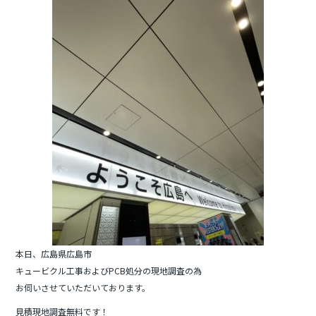
b
o
o
k
本日、広島県広島市
キュービクル工事およびPCB処分の現地調査の為
お伺いさせていただいております。
見積現地調査無料です！