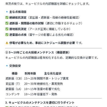
年次点検では、キュービクルの内部機器を詳細にチェックします。
主な点検項目
絶縁抵抗測定
（変圧器・遮断器・母線の絶縁性能確認）
遮断器・開閉器の動作試験
（適切に作動するかチェック）
接地抵抗測定
（アースが正常に機能しているか）
避雷器の点検
（雷サージの影響による劣化の確認）
停電が必要なため、事前にスケジュール調整が必要
です。
③ 5～10年ごとの大規模メンテナンス（機器更新）
キュービクルの内部機器は経年劣化するため、定期的な交換が必要です。
交換目安
機器
耐用年数
主な劣化症状
遮断器（CB）
15～20年
開閉不良・トリップ異常
変圧器（T）
20～30年
絶縁劣化・異常発熱
避雷器（LA）
10～15年
落雷の影響で劣化
コンデンサ
10～15年
容量低下・発熱
3. キュービクルのメンテナンスを適切に行うポイント