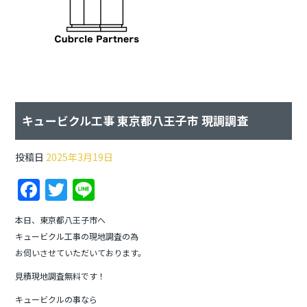
キュービクル工事 東京都八王子市 現調調査
投稿日
2025年3月19日
F
T
Li
a
w
n
本日、東京都八王子市へ
c
itt
e
キュービクル工事の現地調査の為
e
er
お伺いさせていただいております。
b
見積現地調査無料です！
o
キュービクルの事なら