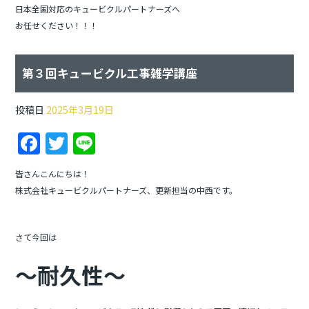
o
日本全国対応のキュービクルパートナーズへ
お任せください！！！
k
第３回キュービクル工事雑学講座
投稿日
2025年3月19日
F
T
Li
a
w
n
皆さんこんにちは！
c
itt
e
株式会社キュービクルパートナーズ、更新担当の中西です。
e
er
b
さて今回は
o
～耐久性～
o
k