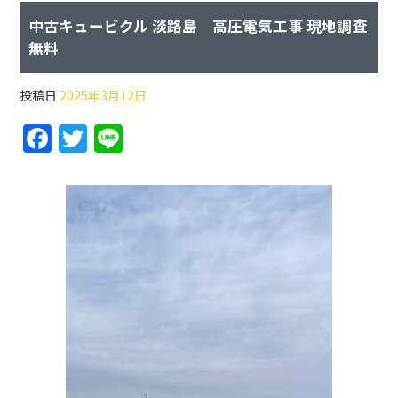
中古キュービクル 淡路島 高圧電気工事 現地調査
無料
投稿日
2025年3月12日
F
T
Li
a
w
n
c
itt
e
e
er
b
o
o
k