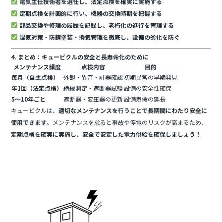
電気主任技術者を選任し、法定点検を確実に実施する
定期点検を計画的に行い、機器の交換時期を把握する
部品交換や修理の履歴を記録し、老朽化の進行を管理する
湿気対策・防錆塗装・換気管理を徹底し、設備の劣化を防ぐ
4. まとめ：キュービクルの安全と長寿命化のために
メンテナンス頻度
点検内容
目的
毎月（自主点検）
外観・異音・計器確認
初期異常の早期発見
年1回（法定点検）
絶縁測定・遮断器試験
設備の安全性確保
5～10年ごと
遮断器・変圧器の更新
設備寿命の延長
キュービクルは、
適切なメンテナンスを行うことで長期間にわたり安全に
使用できます
。メンテナンスを怠ると事故や停電のリスクが高まるため、
定期点検を確実に実施し、安全で安定した電力供給を確保しましょう！