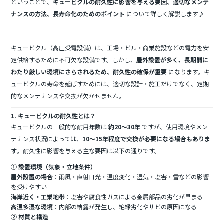
ということで、
キュービクルの耐久性に影響を与える要因、適切なメンテ
ナンスの方法、長寿命化のためのポイント
について詳しく解説します♪
キュービクル（高圧受電設備）は、工場・ビル・商業施設などの電力を安
定供給するために不可欠な設備です。しかし、
屋外設置が多く、長期間に
わたり厳しい環境にさらされるため、耐久性の確保が重要
になります。キ
ュービクルの寿命を延ばすためには、適切な設計・施工だけでなく、定期
的なメンテナンスや交換が欠かせません。
1. キュービクルの耐久性とは？
キュービクルの一般的な耐用年数は
約20～30年
ですが、使用環境やメン
テナンス状況によっては、
10～15年程度で交換が必要になる場合もありま
す
。耐久性に影響を与える主な要因は以下の通りです。
① 設置環境（気象・立地条件）
屋外設置の場合
：雨風・直射日光・温度変化・湿気・塩害・雪などの影響
を受けやすい
海岸近く・工業地帯
：塩害や腐食性ガスによる金属部品の劣化が早まる
高温多湿な環境
：内部の結露が発生し、絶縁劣化やサビの原因になる
② 材質と構造