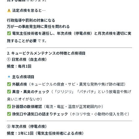
法定点検を怠ると…
行政指導や罰則の対象になる
万が一の事故発生時に責任を問われる
電気主任技術者を選任し、年次点検（停電点検）と月次点検を適切に実
施することが必要
です。
2. キュービクルメンテナンスの特徴と点検項目
① 日常点検（自主点検）
頻度：毎月1回
主な点検項目
外観点検
（キュービクルの腐食・サビ・異常な発熱や焦げ跡の確認）
異音・異臭のチェック
（「ジリジリ」「パチパチ」という放電音や焦げ
臭いニオイがないか）
計器類の数値確認
（電流・電圧・温度が正常範囲内か）
換気口や通気口の詰まりチェック
（ホコリや虫・小動物の侵入を防ぐ）
② 年次点検（停電点検）
頻度：1年に1回（電気主任技術者による点検）