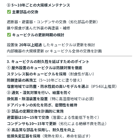
③ 5～10年ごとの大規模メンテナンス
主要部品の交換
遮断器・避雷器・コンデンサの交換（劣化部品の更新）
錆や腐食が進んだ外装の再塗装・補修
キュービクルの更新時期の検討
設置後
20年以上経過
したキュービクルは更新を検討
内部機器の大規模更新 or キュービクル全体の交換を計画
3. キュービクルの耐久性を延ばすためのポイント
① 屋外設置のキュービクルは防錆対策を徹底
ステンレス製のキュービクルを採用
（耐食性が高い）
防錆塗装の再施工
（5～10年ごとに塗り替え）
塩害地域では防塵・防水性能の高いモデルを選ぶ
（IP54以上推奨）
② 通気・湿気対策を行い、結露を防ぐ
換気扇・除湿装置を設置
（特に高湿度地域では必須）
ドアパッキンの劣化を防ぎ、密閉性を維持
③ 部品の定期交換を計画的に実施
避雷器は10～15年で交換
（落雷による性能低下を防ぐ）
コンデンサも10～15年で更新
（劣化による絶縁不良を防止）
④ 高品質な部品を採用し、耐久性を向上
低損失変圧器を採用
（発熱を抑え、寿命を延ばす）