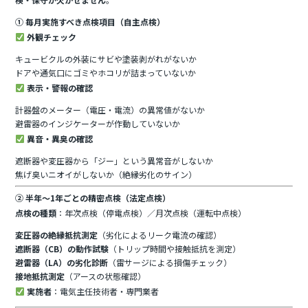
① 毎月実施すべき点検項目（自主点検）
外観チェック
キュービクルの外装にサビや塗装剥がれがないか
ドアや通気口にゴミやホコリが詰まっていないか
表示・警報の確認
計器盤のメーター（電圧・電流）の異常値がないか
避雷器のインジケーターが作動していないか
異音・異臭の確認
遮断器や変圧器から「ジー」という異常音がしないか
焦げ臭いニオイがしないか（絶縁劣化のサイン）
② 半年～1年ごとの精密点検（法定点検）
点検の種類
：年次点検（停電点検）／月次点検（運転中点検）
変圧器の絶縁抵抗測定
（劣化によるリーク電流の確認）
遮断器（CB）の動作試験
（トリップ時間や接触抵抗を測定）
避雷器（LA）の劣化診断
（雷サージによる損傷チェック）
接地抵抗測定
（アースの状態確認）
実施者
：電気主任技術者・専門業者