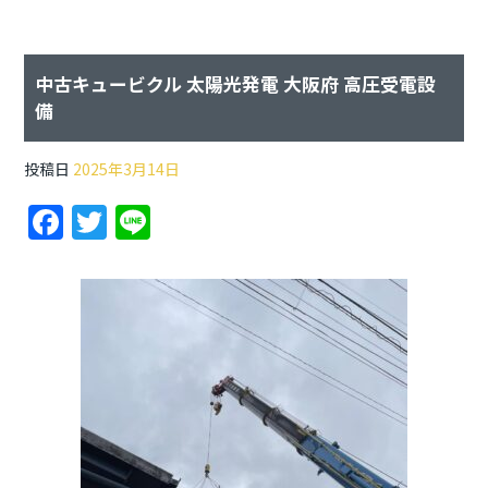
中古キュービクル 太陽光発電 大阪府 高圧受電設
備
投稿日
2025年3月14日
F
T
Li
a
w
n
c
itt
e
e
er
b
o
o
k