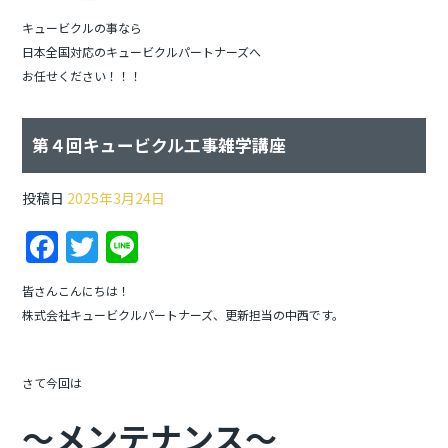
キュービクルの事なら
日本全国対応のキュービクルパートナーズへ
お任せください！！！
第４回キュービクル工事雑学講座
投稿日
2025年3月24日
F
T
Li
a
w
n
皆さんこんにちは！
c
itt
e
株式会社キュービクルパートナーズ、更新担当の中西です。
e
er
b
さて今回は
o
～メンテナンス～
o