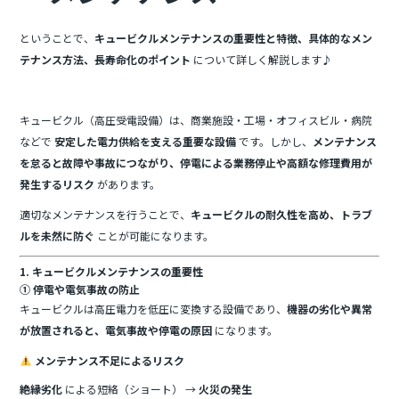
k
ということで、
キュービクルメンテナンスの重要性と特徴、具体的なメン
テナンス方法、長寿命化のポイント
について詳しく解説します♪
キュービクル（高圧受電設備）は、商業施設・工場・オフィスビル・病院
などで
安定した電力供給を支える重要な設備
です。しかし、
メンテナンス
を怠ると故障や事故につながり、停電による業務停止や高額な修理費用が
発生するリスク
があります。
適切なメンテナンスを行うことで、
キュービクルの耐久性を高め、トラブ
ルを未然に防ぐ
ことが可能になります。
1. キュービクルメンテナンスの重要性
① 停電や電気事故の防止
キュービクルは高圧電力を低圧に変換する設備であり、
機器の劣化や異常
が放置されると、電気事故や停電の原因
になります。
メンテナンス不足によるリスク
絶縁劣化
による短絡（ショート） →
火災の発生