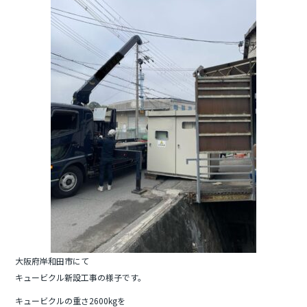
e
er
b
o
o
k
大阪府岸和田市にて
キュービクル新設工事の様子です。
キュービクルの重さ2600kgを