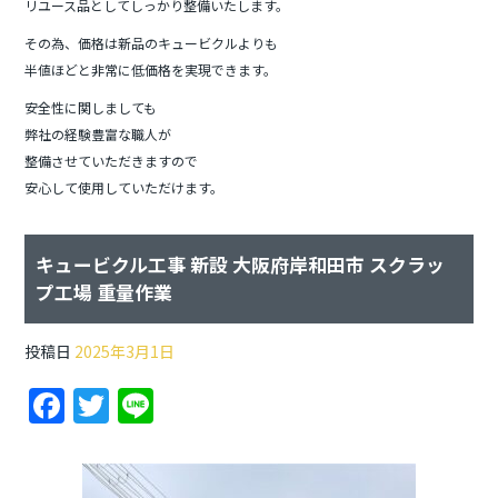
リユース品としてしっかり整備いたします。
その為、価格は新品のキュービクルよりも
半値ほどと非常に低価格を実現できます。
安全性に関しましても
弊社の経験豊富な職人が
整備させていただきますので
安心して使用していただけます。
キュービクル工事 新設 大阪府岸和田市 スクラッ
プ工場 重量作業
投稿日
2025年3月1日
F
T
Li
a
w
n
c
itt
e