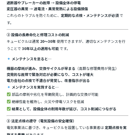
遮断器やブレーカーの故障
→
設備全体の停電
変圧器の異常
→
過電流・異常発熱による設備損傷
これらのトラブルを防ぐために、
定期的な点検・メンテナンスが必須
で
す。
② 設備の長寿命化と修理コストの削減
キュービクルは通常
20～30年
使用できますが、適切なメンテナンスを行
うことで
30年以上の運用も可能
です。
メンテナンスを怠ると…
機器の摩耗が進み、交換サイクルが早まる
（高額な修理費用が発生）
突発的な故障で緊急対応が必要になり、コストが増大
電力会社の点検で不適合が発覚し、改善指示が出る
メンテナンスを実施すると…
部品の摩耗や劣化を早期発見し、計画的な交換が可能
絶縁性能を維持し、火災や停電リスクを低減
結果として、設備全体の耐用年数が延び、コスト削減につながる
③ 法定点検の遵守（電気設備の安全確保）
電気事業法に基づき、キュービクルを設置している事業者は
定期点検を実
施する義務
があります。