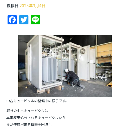
投稿日
2025年3月4日
F
T
Li
a
w
n
c
itt
e
e
er
b
o
o
k
中古キュービクルの整備中の様子です。
弊社の中古キュービクルは
本来廃棄処分されるキュービクルから
まだ使用出来る機器を回収し