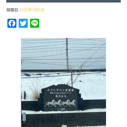
投稿日
2025年3月5日
F
T
Li
a
w
n
c
itt
e
e
er
b
o
o
k