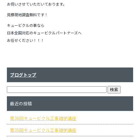
e
er
お伺いさせていただいております。
b
見積現地調査無料です！
o
キュービクルの事なら
o
日本全国対応のキュービクルパートナーズへ
お任せください！！！
k
ブログトップ
最近の投稿
第36回キュービクル工事雑学講座
第35回キュービクル工事雑学講座