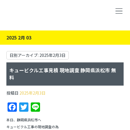
2025 2月 03
日別アーカイブ:
2025年2月3日
キュービクル工事見積 現地調査 静岡県浜松市 無
料
投稿日
2025年2月3日
F
T
Li
a
w
n
本日、静岡県浜松市へ
c
itt
e
キュービクル工事の現地調査の為