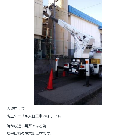
b
o
o
k
大阪府にて
高圧ケーブル入替工事の様子です。
海から近い場所である為
塩害仕様の端末処理材です。