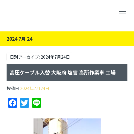
2024 7月 24
日別アーカイブ:
2024年7月24日
高圧ケーブル入替 大阪府 塩害 高所作業車 工場
投稿日
2024年7月24日
F
T
Li
a
w
n
c
itt
e
e
er