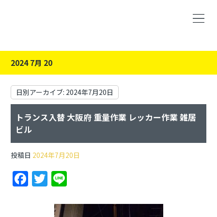
2024 7月 20
日別アーカイブ:
2024年7月20日
トランス入替 大阪府 重量作業 レッカー作業 雑居
ビル
投稿日
2024年7月20日
F
T
Li
a
w
n
c
itt
e