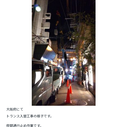
e
er
b
o
o
k
大阪府にて
トランス入替工事の様子です。
夜間通行止め作業です。