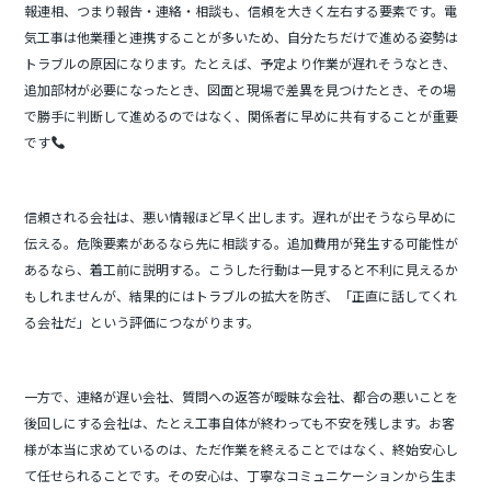
報連相、つまり報告・連絡・相談も、信頼を大きく左右する要素です。電
気工事は他業種と連携することが多いため、自分たちだけで進める姿勢は
トラブルの原因になります。たとえば、予定より作業が遅れそうなとき、
追加部材が必要になったとき、図面と現場で差異を見つけたとき、その場
で勝手に判断して進めるのではなく、関係者に早めに共有することが重要
です
信頼される会社は、悪い情報ほど早く出します。遅れが出そうなら早めに
伝える。危険要素があるなら先に相談する。追加費用が発生する可能性が
あるなら、着工前に説明する。こうした行動は一見すると不利に見えるか
もしれませんが、結果的にはトラブルの拡大を防ぎ、「正直に話してくれ
る会社だ」という評価につながります。
一方で、連絡が遅い会社、質問への返答が曖昧な会社、都合の悪いことを
後回しにする会社は、たとえ工事自体が終わっても不安を残します。お客
様が本当に求めているのは、ただ作業を終えることではなく、終始安心し
て任せられることです。その安心は、丁寧なコミュニケーションから生ま