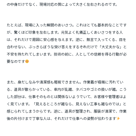
の中身だけでなく、現場対応の質によって大きく左右されるのです。
たとえば、現場に入った瞬間のあいさつ。これはとても基本的なことです
が、驚くほど印象を左右します。元気よく礼儀正しくあいさつをする人
は、それだけで周囲に安心感を与えます。逆に、無言で入ってくる、目を
合わせない、ぶっきらぼうな受け答えをする――それだけで「大丈夫かな」と
不安を持たれてしまいます。技術の前に、人としての信頼を得る行動が必
要なのです
また、身だしなみや清潔感も軽視できません。作業着が極端に汚れてい
る、道具が散らかっている、車内が乱雑、タバコやゴミの扱いが雑。こう
した部分は、仕事そのものとは関係ないようでいて、お客様や管理者はよ
く見ています。「見えるところが雑なら、見えない工事も雑なのでは」と
感じられてしまうからです。逆に、道具が整理され、服装が清潔で、作業
後の片付けまで丁寧な人は、それだけで仕事への姿勢が伝わります