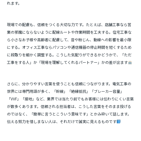
れます。
現場での配慮も、信頼をつくる大切な力です。たとえば、店舗工事なら営
業の邪魔にならないように配線ルートや作業時間を工夫する。住宅工事な
ら小さなお子様や高齢者に配慮して、音や粉じん、動線への影響を最小限
にする。オフィス工事ならパソコンや通信機器の停止時間を短くするため
に段取りを細かく調整する。こうした気配りができるかどうかで、「ただ
工事をする人」か「現場を理解してくれるパートナー」かの差が出ます
さらに、分かりやすい言葉を使うことも信頼につながります。電気工事の
世界には専門用語が多く、「幹線」「絶縁抵抗」「ブレーカー容量」
「VVF」「接地」など、業界では当たり前でもお客様には伝わりにくい言葉
が数多くあります。信頼される担当者は、こうした言葉をそのまま投げる
のではなく、「簡単に言うとこういう意味です」とかみ砕いて話します。
伝える努力を惜しまない人は、それだけで誠実に見えるものです