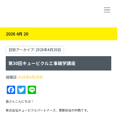
2026 4月 20
日別アーカイブ:
2026年4月20日
第30回キュービクル工事雑学講座
投稿日
2026年4月20日
F
T
Li
a
w
n
皆さんこんにちは！
c
itt
e
株式会社キュービクルパートナーズ、更新担当の中西です。
e
er