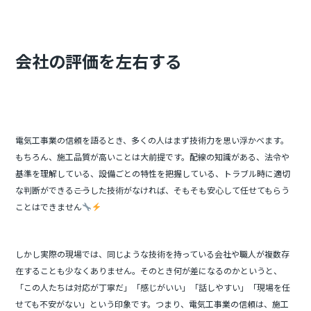
b
o
o
会社の評価を左右する
k
電気工事業の信頼を語るとき、多くの人はまず技術力を思い浮かべます。
もちろん、施工品質が高いことは大前提です。配線の知識がある、法令や
基準を理解している、設備ごとの特性を把握している、トラブル時に適切
な判断ができる――こうした技術がなければ、そもそも安心して任せてもらう
ことはできません
しかし実際の現場では、同じような技術を持っている会社や職人が複数存
在することも少なくありません。そのとき何が差になるのかというと、
「この人たちは対応が丁寧だ」「感じがいい」「話しやすい」「現場を任
せても不安がない」という印象です。つまり、電気工事業の信頼は、施工