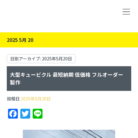
2025 5月 20
日別アーカイブ:
2025年5月20日
大型キュービクル 最短納期 低価格 フルオーダー
製作
投稿日
2025年5月20日
F
T
Li
a
w
n
c
itt
e