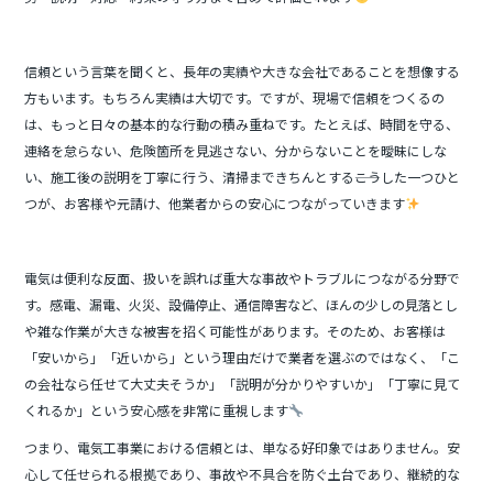
信頼という言葉を聞くと、長年の実績や大きな会社であることを想像する
方もいます。もちろん実績は大切です。ですが、現場で信頼をつくるの
は、もっと日々の基本的な行動の積み重ねです。たとえば、時間を守る、
連絡を怠らない、危険箇所を見逃さない、分からないことを曖昧にしな
い、施工後の説明を丁寧に行う、清掃まできちんとする――こうした一つひと
つが、お客様や元請け、他業者からの安心につながっていきます
電気は便利な反面、扱いを誤れば重大な事故やトラブルにつながる分野で
す。感電、漏電、火災、設備停止、通信障害など、ほんの少しの見落とし
や雑な作業が大きな被害を招く可能性があります。そのため、お客様は
「安いから」「近いから」という理由だけで業者を選ぶのではなく、「こ
の会社なら任せて大丈夫そうか」「説明が分かりやすいか」「丁寧に見て
くれるか」という安心感を非常に重視します
つまり、電気工事業における信頼とは、単なる好印象ではありません。安
心して任せられる根拠であり、事故や不具合を防ぐ土台であり、継続的な