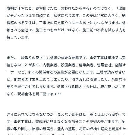
説明が丁寧だと、お客様はただ「言われたからやる」のではなく、「理由
が分かったうえで依頼する」状態になります。この差は非常に大きく、納
得感のある受注は、工事後の満足度やクレーム防止にもつながります。信
頼される会社は、施工そのものだけではなく、施工前の不安を減らす力も
持っています。
また、「段取りの良さ」も信頼の重要な要素です。電気工事は単独では完
結しないことが多く、内装業者、設備業者、建築業者、管理会社、店舗オ
ーナーなど、多くの関係者との連携が必要になります。工程の読みが甘い
と、他業者の作業を止めてしまったり、引き渡しに影響したり、余計な手
戻りを発生させてしまいます。信頼される職人・会社は、腕が良いだけで
なく、現場全体を見て動けます
さらに忘れてはならないのが「見えない部分ほど丁寧に仕上げる姿勢」で
す。電気工事は、完成後に見えなくなる部分にこそ技術の差が出ます。配
線の取り回し、結線の確実性、盤内の整理、将来の点検や増設を見据えた