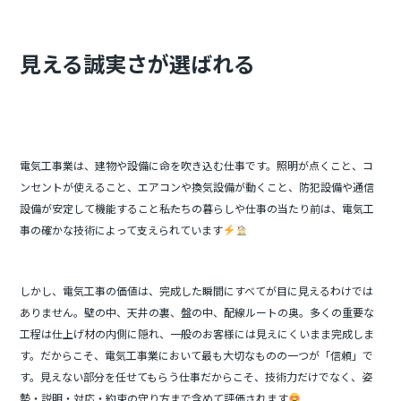
b
o
o
見える誠実さが選ばれる
k
電気工事業は、建物や設備に命を吹き込む仕事です。照明が点くこと、コ
ンセントが使えること、エアコンや換気設備が動くこと、防犯設備や通信
設備が安定して機能すること――私たちの暮らしや仕事の当たり前は、電気工
事の確かな技術によって支えられています
しかし、電気工事の価値は、完成した瞬間にすべてが目に見えるわけでは
ありません。壁の中、天井の裏、盤の中、配線ルートの奥。多くの重要な
工程は仕上げ材の内側に隠れ、一般のお客様には見えにくいまま完成しま
す。だからこそ、電気工事業において最も大切なものの一つが「信頼」で
す。見えない部分を任せてもらう仕事だからこそ、技術力だけでなく、姿
勢・説明・対応・約束の守り方まで含めて評価されます