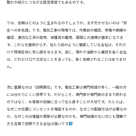
取引や紹介につながる経営資産でもあるのです。
では、信頼はどのように生まれるのでしょうか。まず欠かせないのは「安
全への本気度」です。電気工事の現場では、作業前の確認、停電や絶縁の
確認、適切な工具の使用、保護具の着用、周囲との連携が基本になりま
す。これらを面倒がらず、当たり前のように徹底している会社は、それだ
けで現場全体に安心感を与えます。逆に、慣れや油断から確認を省く会社
は、どれだけ口で立派なことを言っても、長く信頼されることはありませ
ん。
次に重要なのは「説明責任」です。電気工事は専門用語が多く、一般の方
には分かりにくい世界です。だからこそ、専門家が専門家のままで終わる
のではなく、お客様の目線に立って伝え直すことが大切です。たとえば、
なぜこの位置にコンセントを増設するのか、なぜこの配線方法が必要なの
か、なぜこの分電盤の更新が必要なのかを、専門知識のない方にも理解で
きる言葉で説明できる会社は強いです