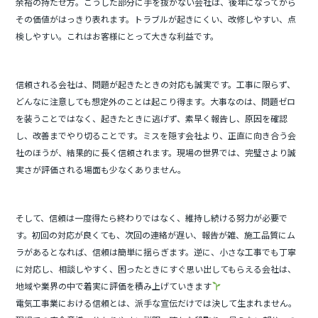
余裕の持たせ方。こうした部分に手を抜かない会社は、後年になってから
その価値がはっきり表れます。トラブルが起きにくい、改修しやすい、点
検しやすい。これはお客様にとって大きな利益です。
信頼される会社は、問題が起きたときの対応も誠実です。工事に限らず、
どんなに注意しても想定外のことは起こり得ます。大事なのは、問題ゼロ
を装うことではなく、起きたときに逃げず、素早く報告し、原因を確認
し、改善までやり切ることです。ミスを隠す会社より、正直に向き合う会
社のほうが、結果的に長く信頼されます。現場の世界では、完璧さより誠
実さが評価される場面も少なくありません。
そして、信頼は一度得たら終わりではなく、維持し続ける努力が必要で
す。初回の対応が良くても、次回の連絡が遅い、報告が雑、施工品質にム
ラがあるとなれば、信頼は簡単に揺らぎます。逆に、小さな工事でも丁寧
に対応し、相談しやすく、困ったときにすぐ思い出してもらえる会社は、
地域や業界の中で着実に評価を積み上げていきます
電気工事業における信頼とは、派手な宣伝だけでは決して生まれません。