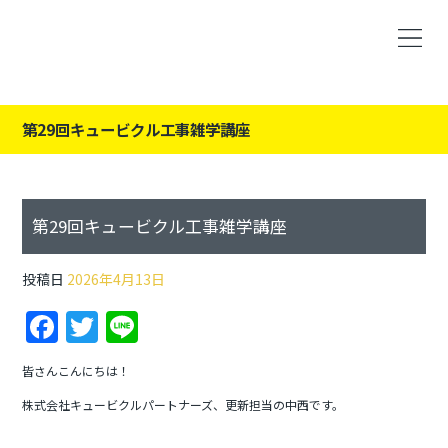
第29回キュービクル工事雑学講座
第29回キュービクル工事雑学講座
投稿日
2026年4月13日
F
T
Li
a
w
n
皆さんこんにちは！
c
itt
e
株式会社キュービクルパートナーズ、更新担当の中西です。
e
er