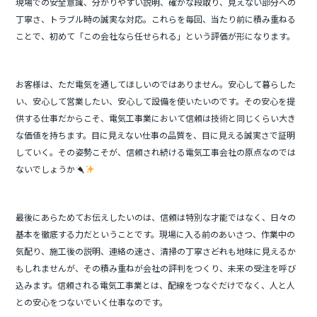
現場での安全意識、分かりやすい説明、確かな段取り、見えない部分への
丁寧さ、トラブル時の誠実な対応。これらを毎回、当たり前に積み重ねる
ことで、初めて「この会社なら任せられる」という評価が形になります。
お客様は、ただ電気を通してほしいのではありません。安心して暮らした
い、安心して営業したい、安心して設備を使いたいのです。その安心を提
供する仕事だからこそ、電気工事業において信頼は技術と同じくらい大き
な価値を持ちます。目に見えない仕事の品質を、目に見える誠実さで証明
していく。その姿勢こそが、信頼され続ける電気工事会社の原点なのでは
ないでしょうか
最後にあらためてお伝えしたいのは、信頼は特別な才能ではなく、日々の
基本を徹底する力だということです。現場に入る前のあいさつ、作業中の
気配り、施工後の説明、連絡の速さ、清掃の丁寧さ――どれも地味に見えるか
もしれませんが、その積み重ねが会社の評判をつくり、未来の受注を呼び
込みます。信頼される電気工事業とは、配線をつなぐだけでなく、人と人
との安心をつないでいく仕事なのです。