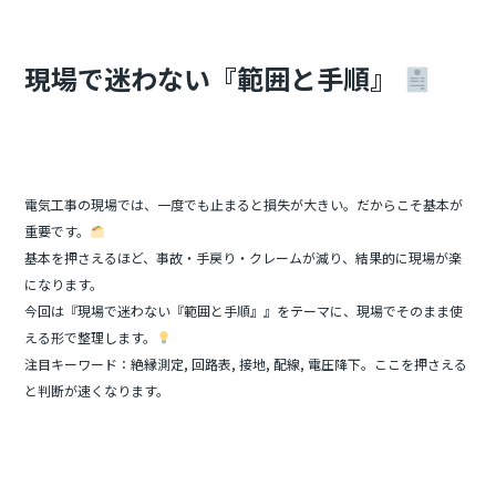
b
o
o
現場で迷わない『範囲と手順』
k
電気工事の現場では、一度でも止まると損失が大きい。だからこそ基本が
重要です。
基本を押さえるほど、事故・手戻り・クレームが減り、結果的に現場が楽
になります。
今回は『現場で迷わない『範囲と手順』』をテーマに、現場でそのまま使
える形で整理します。
注目キーワード：絶縁測定, 回路表, 接地, 配線, 電圧降下。ここを押さえる
と判断が速くなります。