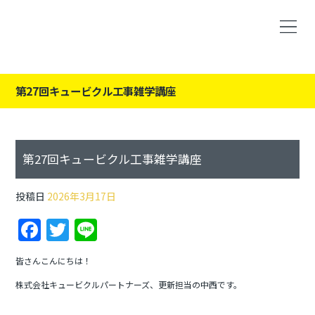
第27回キュービクル工事雑学講座
第27回キュービクル工事雑学講座
投稿日
2026年3月17日
F
T
Li
a
w
n
皆さんこんにちは！
c
itt
e
株式会社キュービクルパートナーズ、更新担当の中西です。
e
er